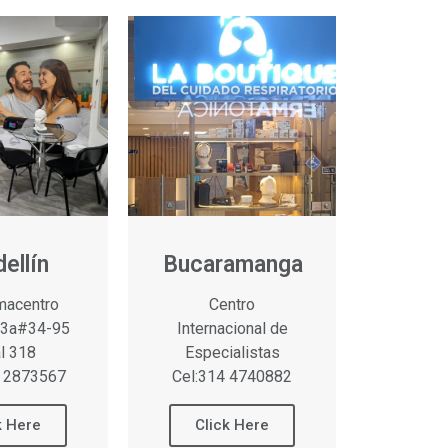
ellín
Bucaramanga
lmacentro
Centro
 43a#34-95
Internacional de
al 318
Especialistas
0 2873567
Cel:314 4740882
k Here
Click Here