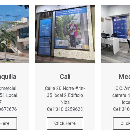
quilla
Cali
Med
omercial
Calle 20 Norte #4n-
C.C. A
51 Local
35 local 2 Edificio
carrera
7
Niza
loc
 3673676
Cel: 310 6259623
Cel: 31
 Here
Click Here
Clic